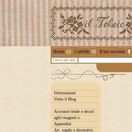
Attenzione !
Home
Carrello
Il tuo account
Cerca nel sito
Informazioni
Visita il Blog
Accessori tende e decori
aghi+magneti e..
Appendini
Art. regalo e decorativi