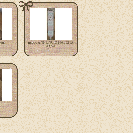
jour
nuovo ANNUNCIO NASCITA
6,50 €