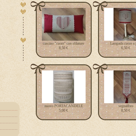
cuscino "cuore" con sfilature
Lampada cuore a 
8,50 €
6,50 €
nuovo PORTACANDELE
segnalibro
5,00 €
8,50 €