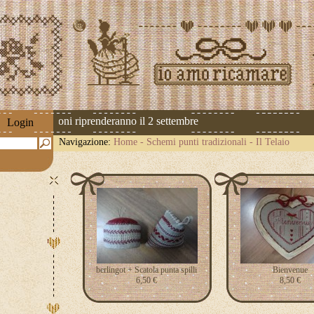
 Le spedizioni riprenderanno il 2 settembre
Login
Navigazione:
Home
-
Schemi punti tradizionali
-
Il Telaio
berlingot + Scatola punta spilli
Bienvenue
6,50 €
8,50 €