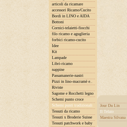
articoli da ricamare
accessori Ricamo/Cucito
Bordi in LINO e AIDA
Bottoni
Cornici-telaietti-fiocchi
filo ricamo e aguglieria
forbici ricamo-cucito
Idee
Kit
Lampade
Libri-ricamo
nappine
Passamanerie-nastri
Pizzi in lino-macramè e..
Riviste
Sagome e Rocchetti legno
Schemi punto croce
Schemi punti tradizionali
Jour Du Lin
Tessuti da ricamo
Il Telaio
Tessuti x Broderie Suisse
Maestra Silvana
Tessuti patchwork e baby