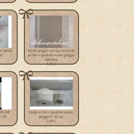
 laterali
bordo greggio con riga avorio da
cm.
un lato e quadretti avorio greggio
dall'altra
1,65 €
RIGHE
bordo in lino a quadretti avorio
. 20
greggio h. 40 cm.
3,00 €