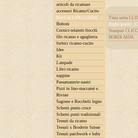
articoli da ricamare
accessori Ricamo/Cucito
Bordi in LINO e AIDA
Tinta unita CL
Bottoni
Righe/quadri .
Cornici-telaietti-fiocchi
Stampati CLICC
filo ricamo e aguglieria
BORDI AIDA
forbici ricamo-cucito
Idee
Kit
Lampade
Libri-ricamo
nappine
Passamanerie-nastri
Pizzi in lino-macramè e..
Riviste
Sagome e Rocchetti legno
Schemi punto croce
Schemi punti tradizionali
Tessuti da ricamo
Tessuti x Broderie Suisse
Tessuti patchwork e baby