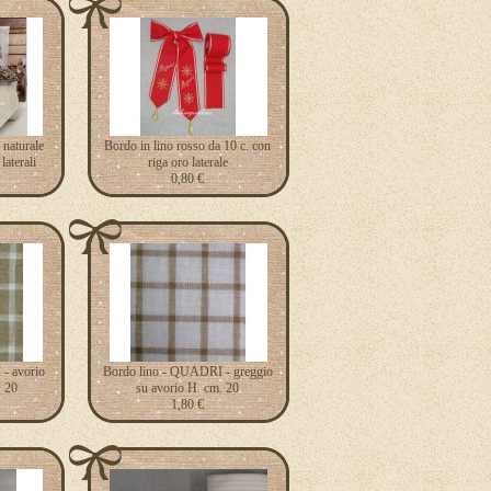
 naturale
Bordo in lino rosso da 10 c. con
laterali
riga oro laterale
0,80 €
- avorio
Bordo lino - QUADRI - greggio
. 20
su avorio H. cm. 20
1,80 €