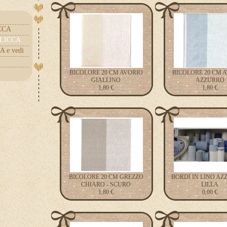
ICCA
.CLICCA
A e vedi
BICOLORE 20 CM AVORIO
BICOLORE 20 CM A
GIALLINO
AZZURRO
1,80 €
1,80 €
BICOLORE 20 CM GREZZO
BORDI IN LINO AZ
CHIARO - SCURO
LILLA
1,80 €
0,00 €