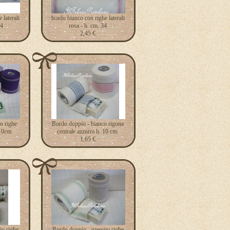
 laterali
bordo bianco con righe laterali
34
rosa - h. cm. 34
2,45 €
o righe
Bordo doppio - bianco rigona
 10cm.
centrale azzurra h. 10 cm.
1,65 €
io righe
Bordo doppio - greggio righe