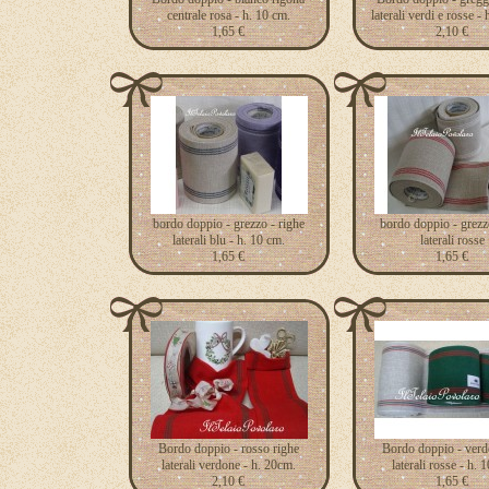
centrale rosa - h. 10 cm.
laterali verdi e rosse -
1,65 €
2,10 €
bordo doppio - grezzo - righe
bordo doppio - grezz
laterali blu - h. 10 cm.
laterali rosse
1,65 €
1,65 €
Bordo doppio - rosso righe
Bordo doppio - verd
laterali verdone - h. 20cm.
laterali rosse - h. 
2,10 €
1,65 €