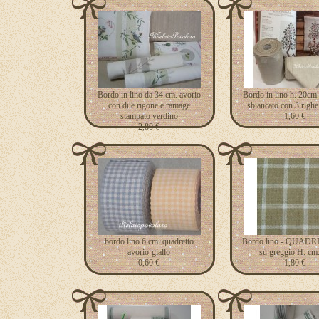
Bordo in lino da 34 cm. avorio
Bordo in lino h. 20cm.
con due rigone e ramage
sbiancato con 3 righe 
stampato verdino
1,60 €
2,80 €
bordo lino 6 cm. quadretto
Bordo lino - QUADRI 
avorio-giallo
su greggio H. cm
0,60 €
1,80 €