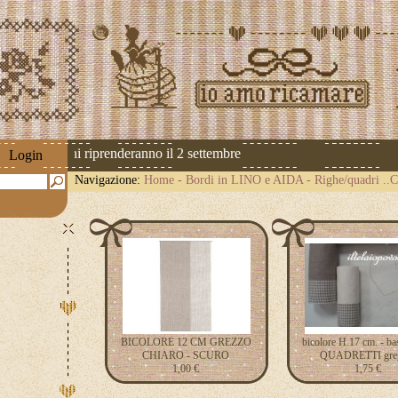
dizioni riprenderanno il 2 settembre
Login
Navigazione:
Home
-
Bordi in LINO e AIDA
-
Righe/quadri .
BICOLORE 12 CM GREZZO
bicolore H.17 cm. - ba
CHIARO - SCURO
QUADRETTI gre
1,00 €
1,75 €