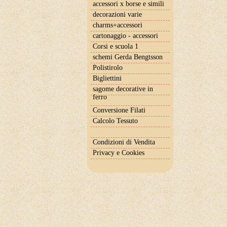
accessori x borse e simili
decorazioni varie
charms+accessori
cartonaggio - accessori
Corsi e scuola 1
schemi Gerda Bengtsson
Polistirolo
Bigliettini
sagome decorative in
ferro
Conversione Filati
Calcolo Tessuto
Condizioni di Vendita
Privacy e Cookies