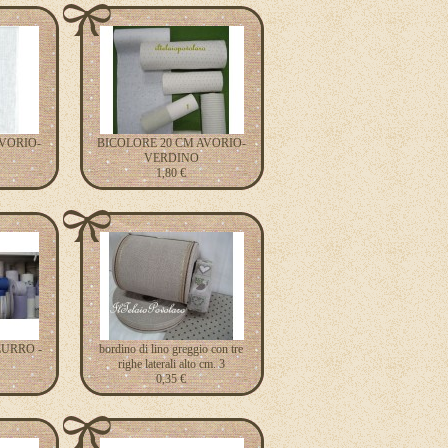
VORIO-
BICOLORE 20 CM AVORIO-
VERDINO
1,80 €
ZURRO -
bordino di lino greggio con tre
righe laterali alto cm. 3
0,35 €