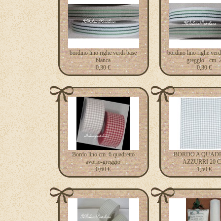
bordino lino righe verdi base
bordino lino righe verd
bianca
greggio - cm. 
0,30 €
0,30 €
Bordo lino cm. 6 quadretto
BORDO A QUADR
avorio-greggio
AZZURRI 20 
0,60 €
1,50 €