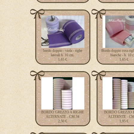
bordo doppio - viola - righe
Bordo doppio rosa righe
laterali h. 10 cm.
bianche - h. 10 
1,65 €
1,65 €
BORDO GREZZO A RIGHE
BORDO GREZZO 
ALTERNATE - CM.34
ALTERNTE - CM
2,50 €
1,95 €