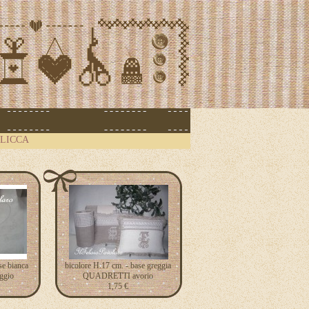
.CLICCA
se bianca
bicolore H.17 cm. - base greggia
ggio
QUADRETTI avorio
1,75 €