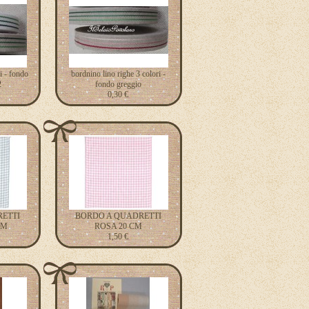
i - fondo
bordnino lino righe 3 colori -
2
fondo greggio
0,30 €
ETTI
BORDO A QUADRETTI
CM
ROSA 20 CM
1,50 €