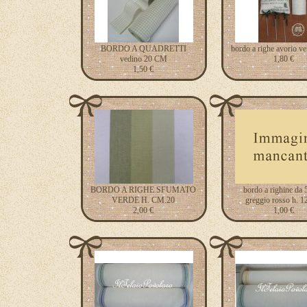
BORDO A QUADRETTI
bordo a righe avorio ve
vedino 20 CM
1,80 €
1,50 €
BORDO A RIGHE SFUMATO
bordo a righine da
VERDE H. CM.20
greggio rosso h. 1
2,00 €
1,00 €