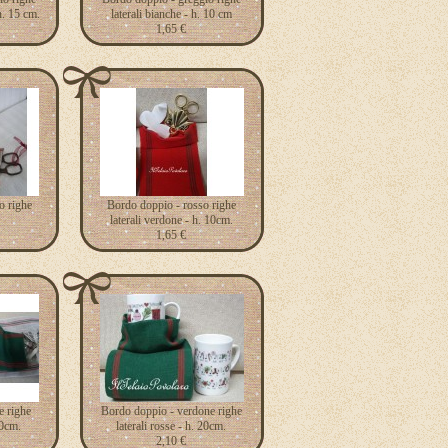
 h. 15 cm.
laterali bianche - h. 10 cm
1,65 €
o righe
Bordo doppio - rosso righe
laterali verdone - h. 10cm.
1,65 €
e righe
Bordo doppio - verdone righe
10cm.
laterali rosse - h. 20cm.
2,10 €