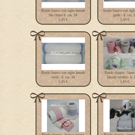
Bordo bianco con righe laterali
bordo bianco con righe
blu chiaro h. cm. 34
gialle - h. cm. 
2,45 €
2,45 €
Bordo bianco con righe laterali
Bordo doppio - bianc
verdi - h. cm. 34
laterali verdino- h.
2,45 €
1,65 €
Bordo doppio - bianco rigona
Bordo doppio - gregg