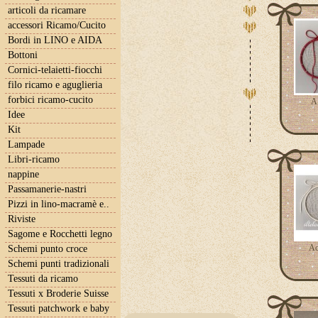
articoli da ricamare
accessori Ricamo/Cucito
Bordi in LINO e AIDA
Bottoni
Cornici-telaietti-fiocchi
filo ricamo e aguglieria
forbici ricamo-cucito
A.
Idee
Kit
Lampade
Libri-ricamo
nappine
Passamanerie-nastri
Pizzi in lino-macramè e..
Riviste
Sagome e Rocchetti legno
Ac
Schemi punto croce
Schemi punti tradizionali
Tessuti da ricamo
Tessuti x Broderie Suisse
Tessuti patchwork e baby