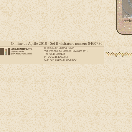
cerchi
On line da Aprile 2010 - Sei il visitatore numero 8460786
Il Telaio di Gaiarsa Silvia
Via Pascoli 53, 36030 Povolaro (VI)
Tel: 0444 360136
P.IVA 03464000243
C.F. GRSSLV72T60L840G