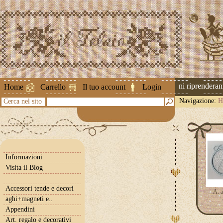
Attenzione ! Le spedizioni riprenderanno 
Home
Carrello
Il tuo account
Login
Navigazione:
H
Cerca nel sito
Informazioni
Visita il Blog
Accessori tende e decori
A. a
aghi+magneti e..
Appendini
Art. regalo e decorativi