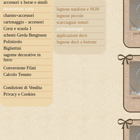
accessori x borse e simili
decorazioni varie
legnose natalizie e NON
charms+accessori
legnose piccole
cartonaggio - accessori
scacciaguai sonori
Corsi e scuola 1
acchiappasogni
cerc
schemi Gerda Bengtsson
applicazioni decò
Polistirolo
legnose decò a bottone
Bigliettini
sagome decorative in
ferro
Conversione Filati
Calcolo Tessuto
Condizioni di Vendita
Privacy e Cookies
cerch