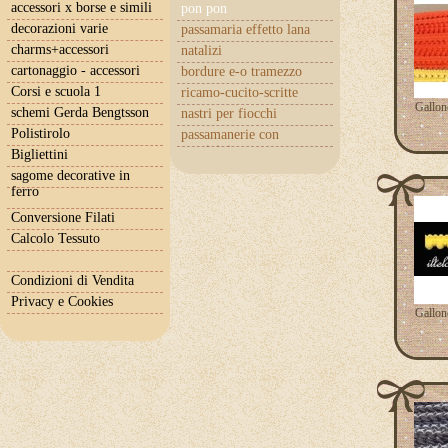
accessori x borse e simili
pon pon
decorazioni varie
passamaria effetto lana
charms+accessori
natalizi
cartonaggio - accessori
bordure e-o tramezzo
Corsi e scuola 1
ricamo-cucito-scritte
Gallon
schemi Gerda Bengtsson
nastri per fiocchi
Polistirolo
passamanerie con
cuoricini
Bigliettini
sagome decorative in
ferro
Conversione Filati
Calcolo Tessuto
Condizioni di Vendita
Privacy e Cookies
Gallon