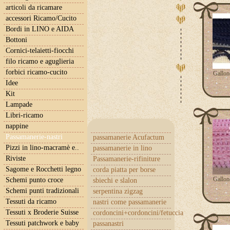
articoli da ricamare
accessori Ricamo/Cucito
Bordi in LINO e AIDA
Bottoni
Cornici-telaietti-fiocchi
filo ricamo e aguglieria
forbici ricamo-cucito
Gallon
Idee
Kit
Lampade
Libri-ricamo
nappine
Passamanerie-nastri
passamanerie Acufactum
Pizzi in lino-macramè e..
passamanerie in lino
Riviste
Passamanerie-rifiniture
Sagome e Rocchetti legno
corda piatta per borse
Gallon
Schemi punto croce
sbiechi e slalon
Schemi punti tradizionali
serpentina zigzag
Tessuti da ricamo
nastri come passamanerie
Tessuti x Broderie Suisse
cordoncini+cordoncini/fetuccia
Tessuti patchwork e baby
passanastri