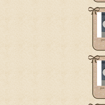
po
pon