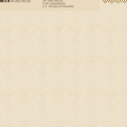
Tel: 0444 360136
P.IVA 03464000243
C.F. GRSSLV72T60L840G