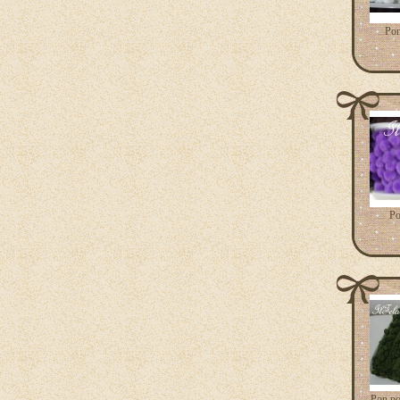
Pon
Po
Pon po