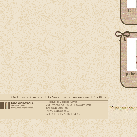
Ghirl
pochett
On line da Aprile 2010 - Sei il visitatore numero 8460917
Il Telaio di Gaiarsa Silvia
Via Pascoli 53, 36030 Povolaro (VI)
Tel: 0444 360136
P.IVA 03464000243
C.F. GRSSLV72T60L840G