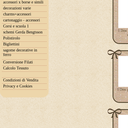
accessori x borse e simili
decorazioni varie
charms+accessori
cartonaggio - accessori
Corsi e scuola 1
1 Dmc p
schemi Gerda Bengtsson
Polistirolo
Bigliettini
sagome decorative in
ferro
Conversione Filati
Calcolo Tessuto
Condizioni di Vendita
Privacy e Cookies
1 Dmc p