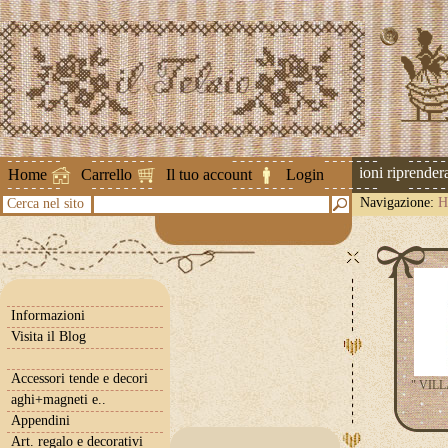
Attenzione ! Le spedizioni riprenderann
Home
Carrello
Il tuo account
Login
Navigazione:
H
Cerca nel sito
Informazioni
Visita il Blog
Accessori tende e decori
" VIL
aghi+magneti e..
Appendini
Art. regalo e decorativi