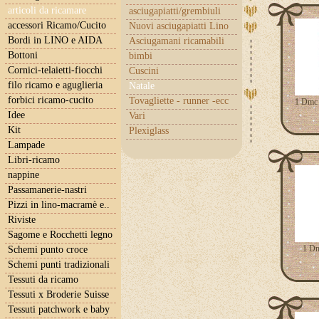
articoli da ricamare
asciugapiatti/grembiuli
accessori Ricamo/Cucito
Nuovi asciugapiatti Lino
Bordi in LINO e AIDA
Asciugamani ricamabili
Bottoni
bimbi
Cornici-telaietti-fiocchi
Cuscini
filo ricamo e aguglieria
Natale
forbici ricamo-cucito
Tovagliette - runner -ecc
1 Dmc 
Idee
Vari
Kit
Plexiglass
Lampade
Libri-ricamo
nappine
Passamanerie-nastri
Pizzi in lino-macramè e..
Riviste
Sagome e Rocchetti legno
1 Dm
Schemi punto croce
Schemi punti tradizionali
Tessuti da ricamo
Tessuti x Broderie Suisse
Tessuti patchwork e baby