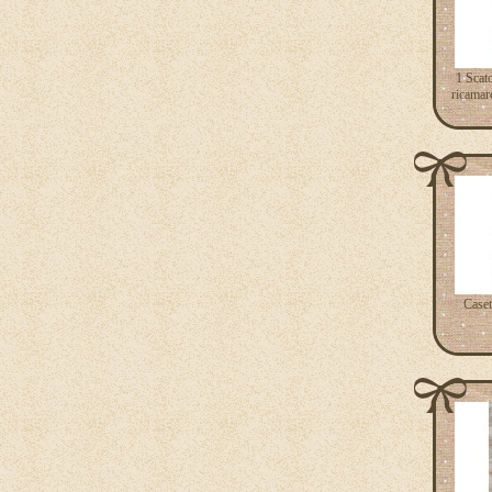
1 Scato
ricama
Caset