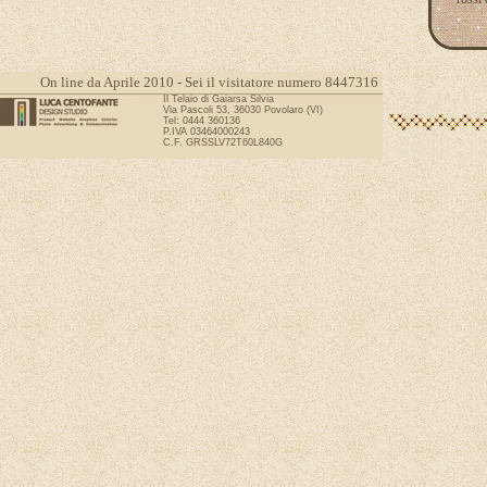
On line da Aprile 2010 - Sei il visitatore numero 8447316
Il Telaio di Gaiarsa Silvia
Via Pascoli 53, 36030 Povolaro (VI)
Tel: 0444 360136
P.IVA 03464000243
C.F. GRSSLV72T60L840G