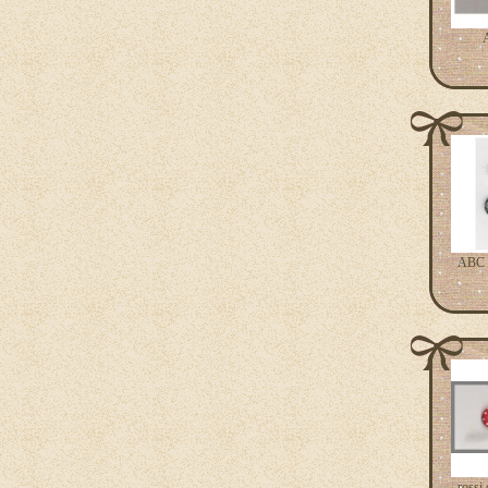
A
ABC
rossi 