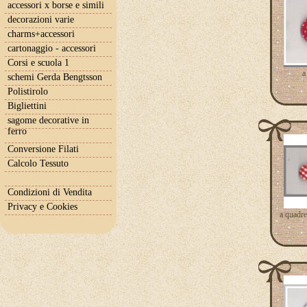
accessori x borse e simili
decorazioni varie
charms+accessori
cartonaggio - accessori
Corsi e scuola 1
a
schemi Gerda Bengtsson
Polistirolo
Bigliettini
sagome decorative in
ferro
Conversione Filati
Calcolo Tessuto
Condizioni di Vendita
Privacy e Cookies
a quadret