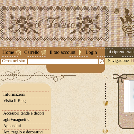
Attenzione ! Le spedizioni riprenderanno 
Home
Carrello
Il tuo account
Login
Navigazione:
H
Cerca nel sito
Informazioni
Visita il Blog
Accessori tende e decori
A 
aghi+magneti e..
Appendini
Art. regalo e decorativi