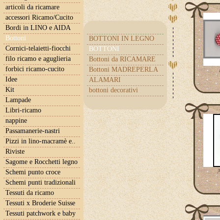
articoli da ricamare
accessori Ricamo/Cucito
Bordi in LINO e AIDA
Bottoni
BOTTONI IN LEGNO
Cornici-telaietti-fiocchi
BOTTONI
filo ricamo e aguglieria
Bottoni da RICAMARE
forbici ricamo-cucito
Bottoni MADREPERLA
Idee
ALAMARI
Kit
bottoni decorativi
Lampade
Libri-ricamo
nappine
Passamanerie-nastri
Pizzi in lino-macramè e..
Riviste
Sagome e Rocchetti legno
A
Schemi punto croce
Schemi punti tradizionali
Tessuti da ricamo
Tessuti x Broderie Suisse
Tessuti patchwork e baby