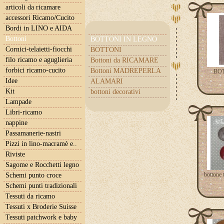
articoli da ricamare
accessori Ricamo/Cucito
Bordi in LINO e AIDA
Bottoni
BOTTONI IN LEGNO
Cornici-telaietti-fiocchi
BOTTONI
filo ricamo e aguglieria
Bottoni da RICAMARE
forbici ricamo-cucito
Bottoni MADREPERLA
BO
Idee
ALAMARI
Kit
bottoni decorativi
Lampade
Libri-ricamo
nappine
Passamanerie-nastri
Pizzi in lino-macramè e..
Riviste
Sagome e Rocchetti legno
bottone 
Schemi punto croce
Schemi punti tradizionali
Tessuti da ricamo
Tessuti x Broderie Suisse
Tessuti patchwork e baby