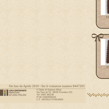
S
S
On line da Aprile 2010 - Sei il visitatore numero 8447203
Il Telaio di Gaiarsa Silvia
Via Pascoli 53, 36030 Povolaro (VI)
Tel: 0444 360136
P.IVA 03464000243
C.F. GRSSLV72T60L840G