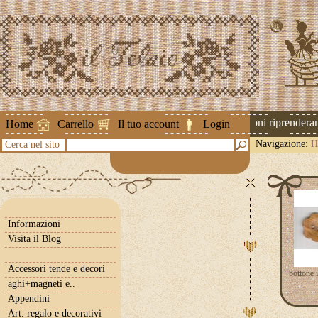
Attenzione ! Le spedizioni riprenderanno
Home
Carrello
Il tuo account
Login
Navigazione:
H
Cerca nel sito
Informazioni
Visita il Blog
Accessori tende e decori
bottone i
aghi+magneti e..
Appendini
Art. regalo e decorativi