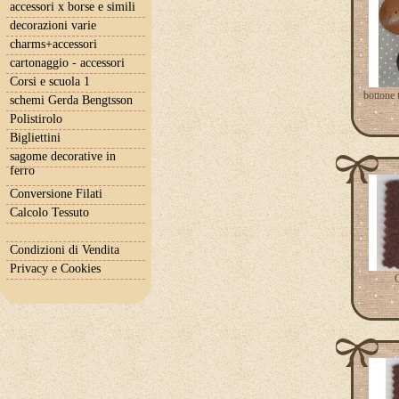
accessori x borse e simili
decorazioni varie
charms+accessori
cartonaggio - accessori
Corsi e scuola 1
bottone 
schemi Gerda Bengtsson
Polistirolo
Bigliettini
sagome decorative in
ferro
Conversione Filati
Calcolo Tessuto
Condizioni di Vendita
Privacy e Cookies